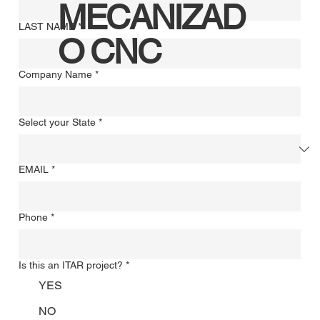
MECANIZAD
LAST NAME
*
O CNC
Company Name
*
Select your State
*
EMAIL
*
Phone
*
Is this an ITAR project?
*
YES
NO