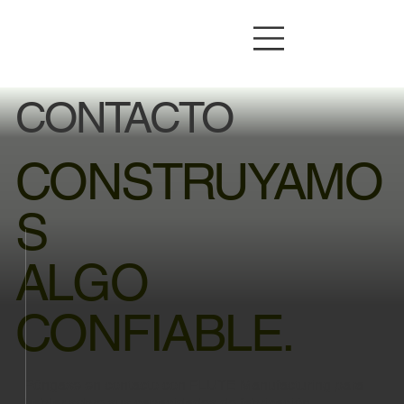
CONTACTO
CONSTRUYAMO
S
ALGO
CONFIABLE.
Póngase en contacto con FLUTE Manufacturing para
hablar sobre sus capacidades de fabricación,