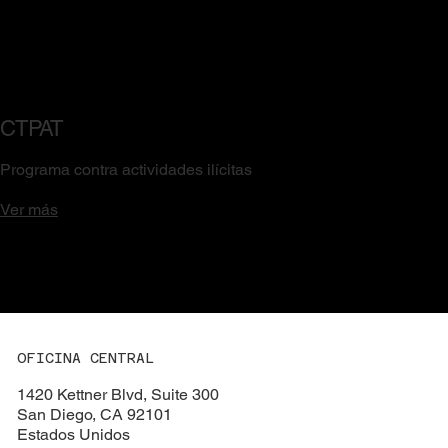
CTPAT
Programa contra actividades ilícitas
Ver más
OFICINA CENTRAL
1420 Kettner Blvd, Suite 300
San Diego, CA 92101
Estados Unidos